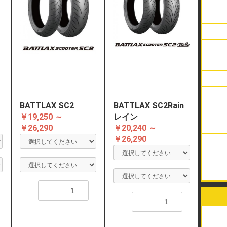
ビー
リム
エア
ハー
チュ
スク
アメ
オフ
バイ
ラジ
スク
アメ
オフ
バイ
ラジ
スク
アメ
オフ
バイ
ラジ
BATTLAX SC2
BATTLAX SC2Rain
スク
アメ
オフ
バイ
ラジ
￥19,250 ～
レイン
スク
アメ
オフ
バイ
ラジ
￥26,290
￥20,240 ～
￥26,290
スク
アメ
オフ
バイ
ラジ
スク
アメ
スク
アメ
オフ
バイ
ラジ
アメ
スク
オフ
バイ
ラジ
数量
数量