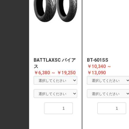
BATTLAXSC バイア
BT-601SS
ス
￥10,340 ～
￥6,380 ～ ￥19,250
￥13,090
数量
数量