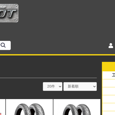
銘柄
サイ
ラジ
スク
アメ
オフ
バイ