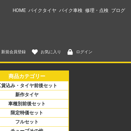
HOME
バイクタイヤ
バイク車検
修理・点検
ブログ
新規会員登録
お気に入り
ログイン
商品カテゴリー
工賃込み・タイヤ前後セット
→サイズ
ズ→銘柄
新作タイヤ
車種別前後セット
限定特価セット
アル
ーター/ミニバイク
リカン
ロード
アス
フルセット
チューブその他