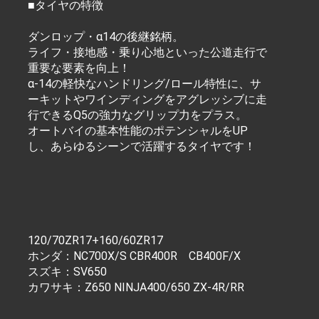
■タイヤの特徴
ダンロップ・α14の後継銘柄。
ライフ・接地感・乗り心地といった公道走行で
重要な要素を向上！
α-14の軽快なハンドリング/ロール特性に、サ
ーキットやワインディングをアグレッシブに走
行できるQ5の強力なグリップ力をプラス。
オートバイの基本性能のポテンシャルをUP
し、あらゆるシーンで活躍するタイヤです！
120/70ZR17+160/60ZR17
ホンダ：NC700X/S CBR400R CB400F/X
スズキ：SV650
カワサキ：Z650 NINJA400/650 ZX-4R/RR