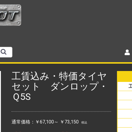
工賃込み・特価タイヤ
セット ダンロップ・
Ｑ5S
銘柄
サイ
通常価格：
￥67,100～ ￥73,150
ラジ
スク
アメ
オフ
バイ
税込