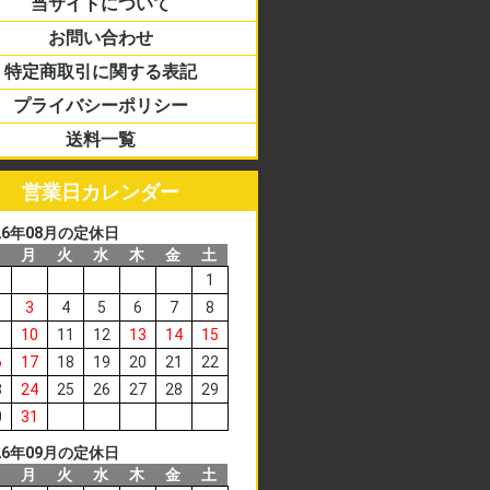
当サイトについて
お問い合わせ
特定商取引に関する表記
プライバシーポリシー
送料一覧
営業日カレンダー
26
年
08
月の定休日
日
月
火
水
木
金
土
1
3
4
5
6
7
8
10
11
12
13
14
15
6
17
18
19
20
21
22
3
24
25
26
27
28
29
0
31
26
年
09
月の定休日
日
月
火
水
木
金
土