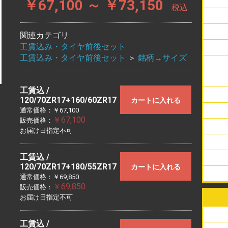
￥67,100 ～ ￥73,150
税込
ビー
リム
エア
ハー
チュ
関連カテゴリ
工賃込み・タイヤ前後セット
工賃込み・タイヤ前後セット
＞
銘柄→サイズ
スク
アメ
オフ
バイ
ラジ
スク
アメ
オフ
バイ
ラジ
工賃込 /
スク
アメ
オフ
バイ
ラジ
120/70ZR17+160/60ZR17
カートに入れる
スク
アメ
オフ
バイ
ラジ
通常価格：￥67,100
￥67,100
販売価格：
スク
アメ
オフ
バイ
ラジ
お届け日指定不可
スク
アメ
オフ
バイ
ラジ
工賃込 /
スク
アメ
120/70ZR17+180/55ZR17
カートに入れる
スク
アメ
オフ
バイ
ラジ
通常価格：￥69,850
￥69,850
販売価格：
アメ
スク
オフ
バイ
ラジ
お届け日指定不可
工賃込 /