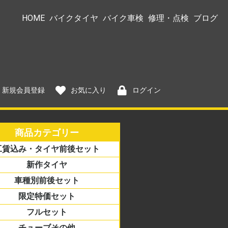
HOME
バイクタイヤ
バイク車検
修理・点検
ブログ
新規会員登録
お気に入り
ログイン
商品カテゴリー
工賃込み・タイヤ前後セット
→サイズ
ズ→銘柄
新作タイヤ
車種別前後セット
限定特価セット
アル
ーター/ミニバイク
リカン
ロード
アス
フルセット
チューブその他