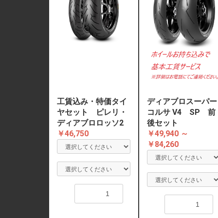
工賃込み・特価タイ
ディアブロスーパー
ヤセット ピレリ・
コルサ V4 SP 前
ディアブロロッソ2
後セット
￥46,750
￥49,940 ～
￥84,260
数量
数量