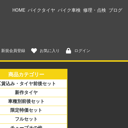
HOME
バイクタイヤ
バイク車検
修理・点検
ブログ
新規会員登録
お気に入り
ログイン
商品カテゴリー
工賃込み・タイヤ前後セット
→サイズ
ズ→銘柄
新作タイヤ
車種別前後セット
限定特価セット
アル
ーター/ミニバイク
リカン
ロード
アス
フルセット
チューブその他