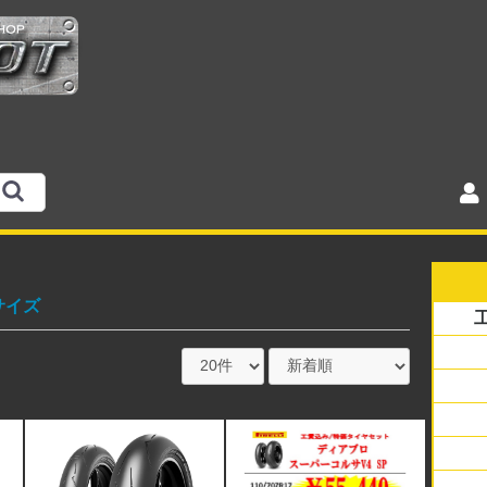
サイズ
銘柄
サイ
ラジ
スク
アメ
オフ
バイ