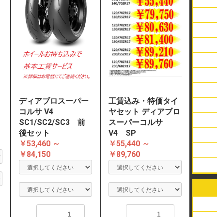
ビー
リム
エア
ハー
チュ
スク
アメ
オフ
バイ
ラジ
スク
アメ
オフ
バイ
ラジ
スク
アメ
オフ
バイ
ラジ
ディアブロスーパー
工賃込み・特価タイ
スク
アメ
オフ
バイ
ラジ
コルサ V4
ヤセット ディアブロ
スク
アメ
オフ
バイ
ラジ
SC1/SC2/SC3 前
スーパーコルサ
後セット
V4 SP
スク
アメ
オフ
バイ
ラジ
￥53,460 ～
￥55,440 ～
スク
アメ
￥84,150
￥89,760
スク
アメ
オフ
バイ
ラジ
アメ
スク
オフ
バイ
ラジ
数量
数量