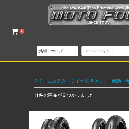
0
全て
|
工賃込み・タイヤ前後セット
|
銘柄→
11件
の商品が見つかりました